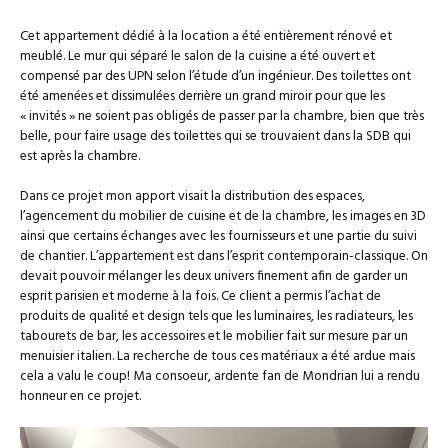
d
e
r
s
a
d
e
u
n
a
d
n
Cet appartement dédié à la location a été entièrement rénové et
s
n
a
e
u
s
n
meublé. Le mur qui séparé le salon de la cuisine a été ouvert et
n
n
u
s
o
e
n
u
compensé par des UPN selon l’étude d’un ingénieur. Des toilettes ont
u
n
e
n
v
été amenées et dissimulées derrière un grand miroir pour que les
o
n
e
e
u
o
n
« invités » ne soient pas obligés de passer par la chambre, bien que très
l
v
u
o
l
e
v
u
belle, pour faire usage des toilettes qui se trouvaient dans la SDB qui
e
l
e
v
f
est après la chambre.
l
l
e
e
e
l
l
n
f
e
l
ê
e
f
e
Dans ce projet mon apport visait la distribution des espaces,
t
n
e
f
r
l’agencement du mobilier de cuisine et de la chambre, les images en 3D
ê
n
e
e
t
ê
n
ainsi que certains échanges avec les fournisseurs et une partie du suivi
)
r
t
ê
e
r
t
de chantier. L’appartement est dans l’esprit contemporain-classique. On
)
e
r
devait pouvoir mélanger les deux univers finement afin de garder un
)
e
)
esprit parisien et moderne à la fois. Ce client a permis l’achat de
produits de qualité et design tels que les luminaires, les radiateurs, les
tabourets de bar, les accessoires et le mobilier fait sur mesure par un
menuisier italien. La recherche de tous ces matériaux a été ardue mais
cela a valu le coup! Ma consoeur, ardente fan de Mondrian lui a rendu
honneur en ce projet.