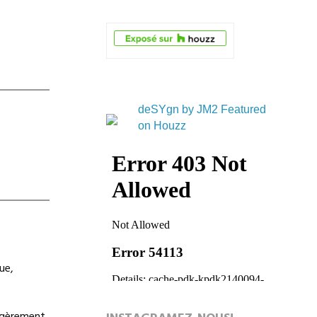
deSYgn by JM2 Featured
on Houzz
ue,