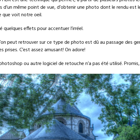
o HDR est une technique qui permet, à partir de plusieurs photos 
es d’un même point de vue, d’obtenir une photo dont le rendu est l
 que voit notre oeil.
 quelques effets pour accentuer l’irréel.
l’on peut retrouver sur ce type de photo est dû au passage des ge
es prises. C’est assez amusant! On adore!
otoshop ou autre logiciel de retouche n’a pas été utilisé. Promis, 